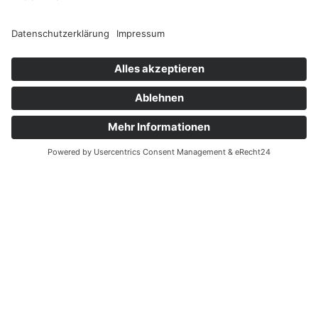
Gerne verwöhnen wir Sie mit unserem beliebten
‚Rundum-Sorglos‘ Paket – ideal für ein
unbeschwertes Genuss-Erlebnis:
Zum Empfang:
Prosecco und Orangensaft
(Servierpauschale) zzgl.
2,00 €
pro Person
Soft-, Wasser- und Heißgetränkepauschale zzgl.
15,00 €
pro Person
Softgetränke, Heißgetränke, Bier und Hauswein
inklusive zzgl.
20,00 €
pro Person
Erleben Sie einen genussvollen Brunch mit
traumhaftem Blick auf den Adenauer Weiher – der
perfekte Start in den Sonntag.