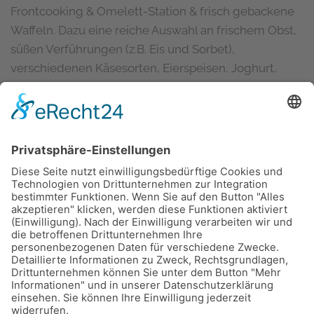
Frontcooking & Omelett-Station & frisch gebackene
Waffeln. Dazu eine reiche Auswahl an frischem Obst,
süßen Verführungen (z.B. Eis und Sorbet),
verschiedenen Käsesorten, Eierspeisen, Joghurt,
Müsli und vieles mehr.
Öffnungszeiten:
Sonntags und an bestimmten
Feiertagen von
10:30 Uhr bis 14:30 Uhr.
Preis pro Person inklusive Prosecco, Filter-Kaffee,
Bio-Teeauswahl und Säften:
55,00 €
Alle darüber hinaus verzehrten Getränke werden
extra berechnet.
Kinder von 4 bis 12 Jahren zahlen die Hälfte
Kleinkinder bis einschließlich 3 Jahren sind von
uns eingeladen.