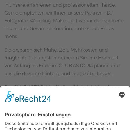
in unsere erfahrenen und professionellen Hände.
Gerne empfehlen wir Ihnen unsere Partner – DJ,
Fotografie, Wedding-Make-up, Livebands, Papeterie,
Tisch- und Gesamtdekoration, Hotels und vieles
mehr.
Sie ersparen sich Mühe, Zeit, Mehrkosten und
mögliche Planungsfehler, indem Sie Ihre Hochzeit
von Anfang bis Ende im CLUB ASTORIA planen und
uns die dezente Hintergrund-Regie überlassen.
Der CLUB ASTORIA ist für Ihre Gäste leicht zu finden
und ein hauseigener Parkplatz grenzt direkt ans
Restaurant an. Gerne können Sie sich auch vorab in
unserer
Bankettmappe
oder unserem Hochzeitsflyer
informieren.